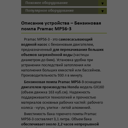
Похожее оборудование
Популярное оборудование
Описание устройства – Бензиновая
помпа Pramac MP56-3
Pramac MP56-3 - это
самовсасывающий
водяной насос
с бензиновым двигателем,
предназначенный
для перекачивания больших
объемов загрязнённой воды
(частицы
диаметром до 6мм). Установка удобна при
устранении последствий затопления или
наполнения больших емкостей или бассейнов.
Производительность 930 л в минуту.
Бензиновая помпа Pramac MP56-3
оснащена
двигателем производства Honda
модель GX160
(объем движка 163 куб.см). Надежность
поддерживается технологией и прочностью
материалов основных рабочих частей: рабочего
колеса - чугун, улитки - литой алюминий.
Вместимость бака горючего помпы Pramac
MP56-3 составляет 3,1 литра. Объем бака
обеспечивает около 2,2 часов непрерывной