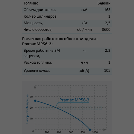
Топливо
Бензин
Объем двигателя,
см³
163
Кол-во цилиндров
1
Мощность,
кВт
2,5
Число оборотов,
об / мин
3600
Расчетная работоспособность модели -
Pramac MP56-2:
Время работы на 3/4
ч
2,2
загрузки,
Расход топлива,
л / ч
1
Уровень шума,
дБ(А)
105