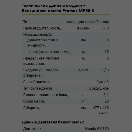
Технические данные модели –
Бензиновая помпа Pramac MP56-3
Тип
помпа для грязной воды
Производительность,
л / мин
930
Максимальный:
диаметр частиц в
мм
6
жидкости,
напор (высота подъема),
м
26
Предельная глубина
м
8
всасывания,
Входное / Выходное
дюйм
3 / 3
отверстие ,
Способ запуска
Ручной
Тип охлаждения
Воздушное
Емкость топливного бака,
л
3,1
Сухая масса,
кг
28
Габариты,
мм
477 х 416
х 466.
Данные двигателя бензопомпы:
Двигатель
Honda GX 160