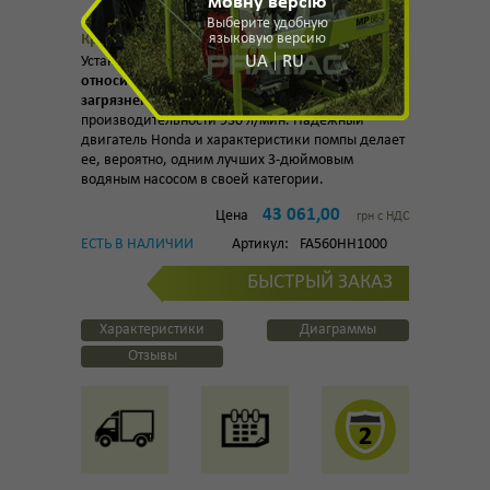
мовну версію
Выберите удобную
языковую версию
Краткое описание
UA
RU
Установка -
бензиновая помпа Pramac MP56-3
относится к устройствам работающим с
загрязненной водой
при высокой
производительности 930 л/мин. Надежный
двигатель Honda и характеристики помпы делает
ее, вероятно, одним лучших 3-дюймовым
водяным насосом в своей категории.
43 061,00
Цена
грн с НДС
ЕСТЬ В НАЛИЧИИ
Артикул:
FA560HH1000
БЫСТРЫЙ ЗАКАЗ
Характеристики
Диаграммы
Отзывы