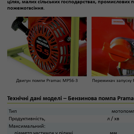
цілях, малих сільських господарствах, промислових 
пожежогасіння
.
Перемикач запуску 
Двигун помпи Pramac MP56-3
Технічні дані моделі – Бензинова помпа Pram
Тип
мотопомп
Продуктивність,
л / хв
Максимальний:
діаметр частинок у рідині,
мм