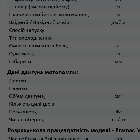
напір (висота підйому),
м
Гранична глибина всмоктування,
м
Вхідний / Вихідний отвір ,
дюйм
Спосіб запуску
Тип охолодження
Ємність паливного бака,
л
Суха маса,
кг
Габарити,
мм
Дані двигуна мотопомпи:
Двигун
Паливо
Об'єм двигуна,
см³
Кількість циліндрів
Потужність,
кВт
Число обертів,
об / хв
Розрахункова працездатність моделі - Pramac 
Час роботи на 3/4 завантаження,
год