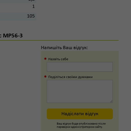
1
105
c MP56-3
Напишіть Ваш відгук:
Назвіть себе
Поділіться своїми думками
Надіслати відгук
Ваш відгук буде опубліковано після
перевірки адміністратором сайту.