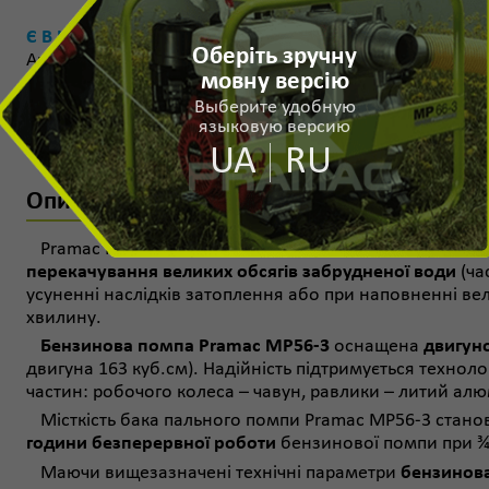
Є В НАЯВНОСТІ
ШВ
Оберіть зручну
Артикул:
FA560HH1000
мовну версію
Выберите удобную
языковую версию
Характеристики
Діаграми
UA
RU
Опис пристрою – Бензинова помпа Prama
Pramac MP56-3 - це
самовсмоктувальний водяний н
перекачування великих обсягів забрудненої води
(ча
усуненні наслідків затоплення або при наповненні вел
хвилину.
Бензинова помпа Pramac MP56-3
оснащена
двигун
двигуна 163 куб.см). Надійність підтримується технол
частин: робочого колеса – чавун, равлики – литий алю
Місткість бака пального помпи Pramac MP56-3 станов
години безперервної роботи
бензинової помпи при ¾
Маючи вищезазначені технічні параметри
бензинова