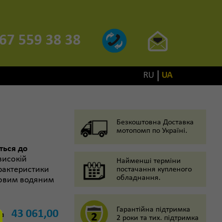
67 559 38 38
RU
UA
Безкоштовна Доставка
мотопомп по Україні.
ться до
високій
Найменші терміни
арактеристики
постачання купленого
обладнання.
мовим водяним
Гарантійна підтримка
43 061,00
а
2 роки та тих. підтримка