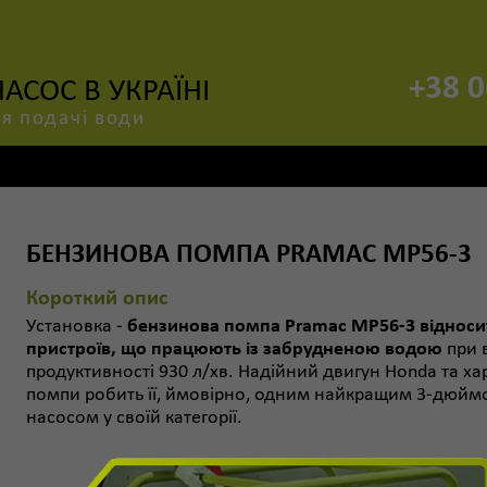
+38 0
СОС В УКРАЇНІ
я подачі води
БЕНЗИНОВА ПОМПА PRAMAC MP56-3
Короткий опис
Установка -
бензинова помпа Pramac MP56-3 відноси
пристроїв, що працюють із забрудненою водою
при 
продуктивності 930 л/хв. Надійний двигун Honda та х
помпи робить її, ймовірно, одним найкращим 3-дюй
насосом у своїй категорії.
Цін