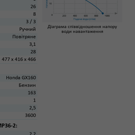
26
8
3 / 3
Діаграма співвідношення напору
Ручний
води навантаження
Повітряне
3,1
28
477 х 416 х 466
Honda GX160
Бензин
163
1
2,5
3600
MP36-2:
2,2