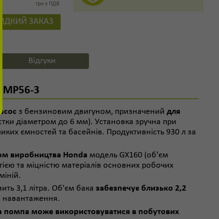
грн з ПДВ
ИДКИЙ ЗАКАЗ
Відгуки
c MP56-3
асос
з бензиновим двигуном, призначений
для
стки діаметром до 6 мм). Установка зручна при
иких ємностей та басейнів. Продуктивність 930 л за
ом виробництва Honda
модель GX160 (об'єм
огією та міцністю матеріалів основних робочих
міній.
ить 3,1 літра. Об'єм бака
забезпечує близько 2,2
 навантаження.
 помпа може використовуватися в побутових