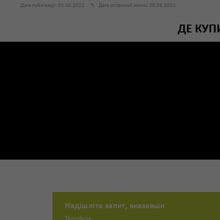
Дата публікації: 03.06.2022
✎
Дата останньої зміни: 28.06.2022
ДЕ КУП
Надішліть запит, вказавши
Телефон