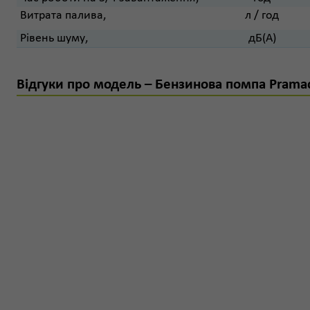
Витрата палива,
л / год
Рівень шуму,
дБ(А)
Відгуки про модель – Бензинова помпа Prama