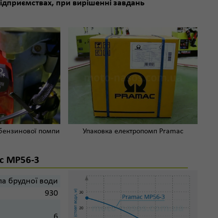
підприємствах, при вирішенні завдань
бензинової помпи
Упаковка електропомп Pramac
ac MP56-3
а брудної води
930
6